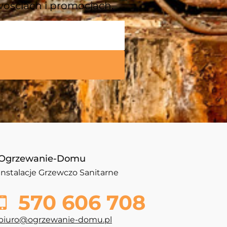
wościach i promocjach.
Ogrzewanie-Domu
Instalacje Grzewczo Sanitarne
570 606 708
biuro@ogrzewanie-domu.pl