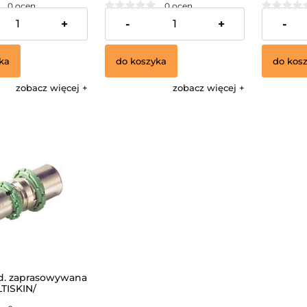
0 ocen
0 ocen
24,34 zł
46,08 zł
+
-
+
-
ka
do koszyka
do kos
zobacz więcej
zobacz więcej
ed. zaprasowywana
TISKIN/