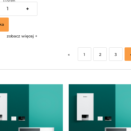
0 ocen
+
ka
zobacz więcej
«
1
2
3