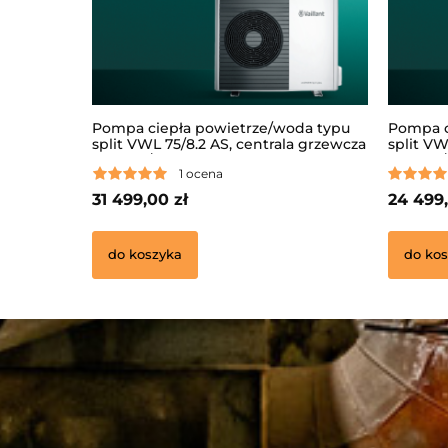
Pompa ciepła powietrze/woda typu
Pompa c
split VWL 75/8.2 AS, centrala grzewcza
split VW
VWL 78/8.2 IS S5, regulator
VWL 57/8
1 ocena
sensoCOMFORT VRC720,
sensoC
zintegrowany moduł internetowy VR
zintegr
31 499,00 zł
24 499,
940
940
do koszyka
do kos