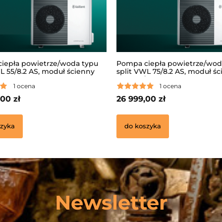
iepła powietrze/woda typu
Pompa ciepła powietrze/wod
L 55/8.2 AS, moduł ścienny
split VWL 75/8.2 AS, moduł ś
.2 IS, regulator
VWL 77/8.2 IS, regulator
1 ocena
1 ocena
OMFORT VRC720,
sensoCOMFORT VRC 720,
owany moduł internetowy VR
zintegrowany moduł interne
00 zł
26 999,00 zł
940
zyka
do koszyka
Newsletter