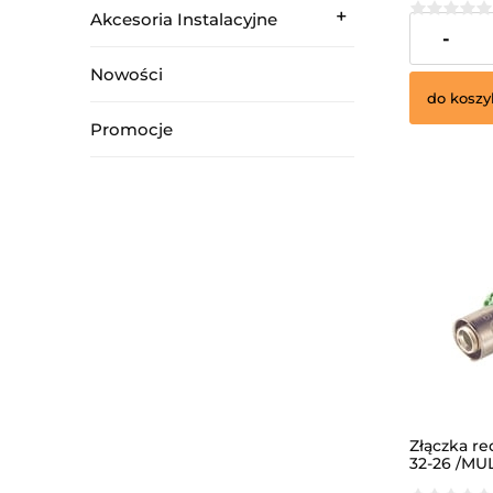
Akcesoria Instalacyjne
32,40 zł
-
Nowości
do koszy
Promocje
Złączka r
32-26 /MUL