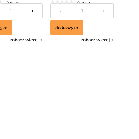
0 ocen
0 ocen
47,52 zł
+
-
+
zyka
do koszyka
zobacz więcej
zobacz więcej