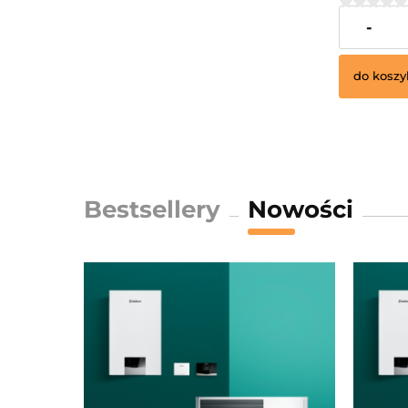
63,36 zł
-
do koszy
Bestsellery
Nowości