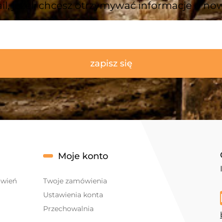
il, jeżeli chcesz otrzymywać informacje o no
zapisz się
Moje konto
ówień
Twoje zamówienia
Ustawienia konta
Przechowalnia