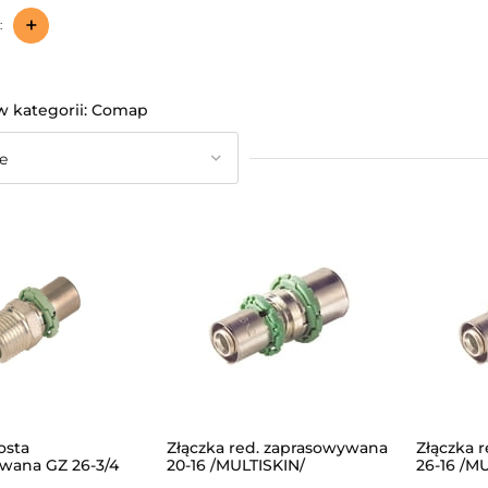
+
:
Comap
osta
Złączka red. zaprasowywana
Złączka 
wana GZ 26-3/4
20-16 /MULTISKIN/
26-16 /M
N/