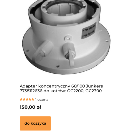
Adapter koncentryczny 60/100 Junkers
Sauni
7738112636 do kotłów: GC2200, GC2300
gazow
ŁKA
Bezpi
1 ocena
GWAR
150,00 zł
4 129
do koszyka
do 