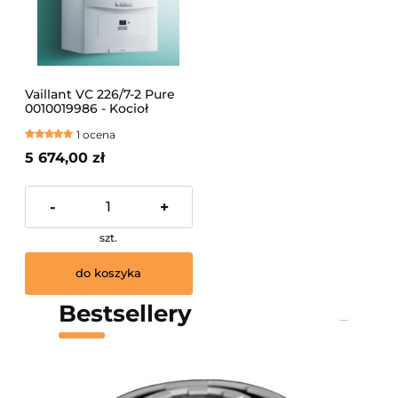
Vaillant VC 226/7-2 Pure
0010019986 - Kocioł
gazowy kondensacyjny
1 ocena
jednofynkcyjny MONTAŻ
NA TERENIE KRAKOWA I
5 674,00 zł
OKOLIC
-
+
szt.
do koszyka
Bestsellery