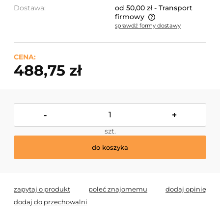
Dostawa:
od 50,00 zł
- Transport
firmowy
sprawdź formy dostawy
Cena nie zawiera ewentualnych kosztów płatności
CENA:
488,75 zł
-
+
szt.
do koszyka
zapytaj o produkt
poleć znajomemu
dodaj opinię
dodaj do przechowalni