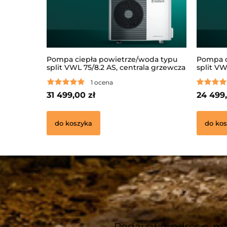
Pompa ciepła powietrze/woda typu
Pompa c
split VWL 75/8.2 AS, centrala grzewcza
split VW
VWL 78/8.2 IS S5, regulator
VWL 57/8
1 ocena
sensoCOMFORT VRC720,
sensoC
zintegrowany moduł internetowy VR
zintegr
31 499,00 zł
24 499,
940
940
do koszyka
do kos
Podaj swój adres e-ma