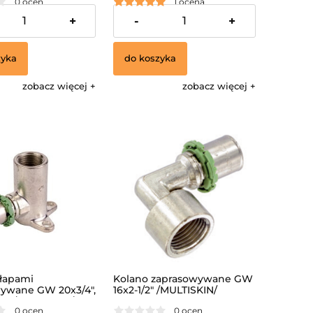
0 ocen
1 ocena
ł
30,96 zł
+
-
+
zyka
do koszyka
zobacz więcej
zobacz więcej
 łapami
Kolano zaprasowywane GW
ywane GW 20x3/4",
16x2-1/2" /MULTISKIN/
m /MULTISKIN/
0 ocen
0 ocen