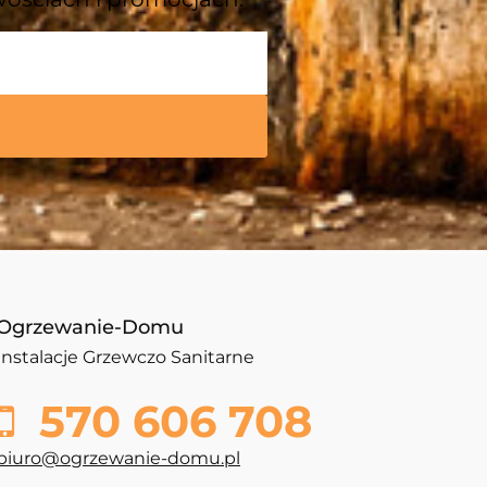
Ogrzewanie-Domu
Instalacje Grzewczo Sanitarne
570 606 708
biuro@ogrzewanie-domu.pl