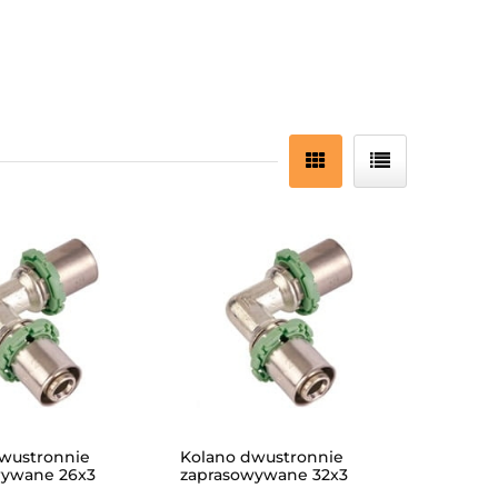
wustronnie
Kolano dwustronnie
wywane 26x3
zaprasowywane 32x3
IN/
/MULTISKIN/