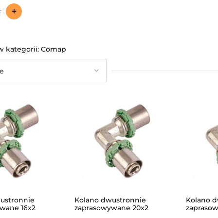
+
:
Comap
ustronnie
Kolano dwustronnie
Kolano d
wane 16x2
zaprasowywane 20x2
zapraso
N/
/MULTISKIN/
/MULTISK