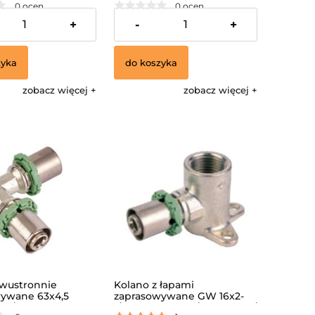
0 ocen
0 ocen
68,69 zł
+
-
+
zyka
do koszyka
zobacz więcej
zobacz więcej
wustronnie
Kolano z łapami
ywane 63x4,5
zaprasowywane GW 16x2-
IN/
1/2", wys.40 mm /MULTISKIN/