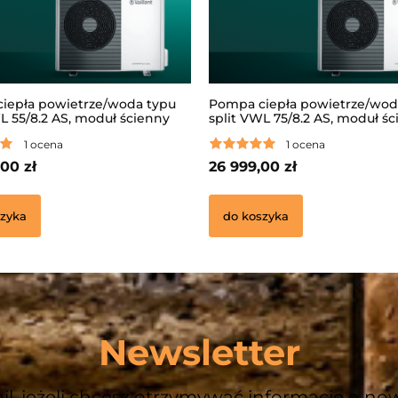
iepła powietrze/woda typu
Pompa ciepła powietrze/wod
L 55/8.2 AS, moduł ścienny
split VWL 75/8.2 AS, moduł ś
.2 IS, regulator
VWL 77/8.2 IS, regulator
1 ocena
1 ocena
OMFORT VRC720,
sensoCOMFORT VRC 720,
owany moduł internetowy VR
zintegrowany moduł interne
00 zł
26 999,00 zł
940
zyka
do koszyka
Newsletter
il, jeżeli chcesz otrzymywać informacje o no