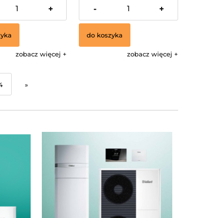
26,21 zł
+
-
+
zyka
do koszyka
zobacz więcej
zobacz więcej
4
»