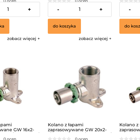
0 ocen
0 ocen
221,76 zł
331,20 z
+
-
+
-
ka
do koszyka
do kos
zobacz więcej
zobacz więcej
apami
Kolano z łapami
Kolano z
wane GW 16x2-
zaprasowywane GW 20x2-
zaprasow
53 mm /MULTISKIN/
1/2", wys.40 mm /MULTISKIN/
wys.53 m
0 ocen
0 ocen