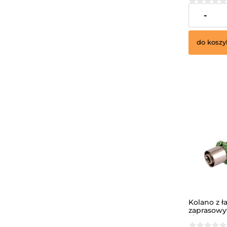
116,64 zł
-
do koszy
Kolano z ł
zaprasowy
1/2", wys.