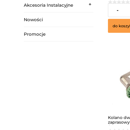
Akcesoria Instalacyjne
27,07 zł
-
Nowości
do koszy
Promocje
Kolano dw
zaprasowy
/MULTISKI