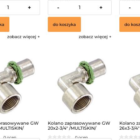
38,30 zł
47,23 zł
+
-
+
-
ka
do koszyka
do kos
zobacz więcej
zobacz więcej
aprasowywane GW
Kolano zaprasowywane GW
Kolano 
/MULTISKIN/
20x2-3/4" /MULTISKIN/
26x3-3/4"
0 ocen
0 ocen