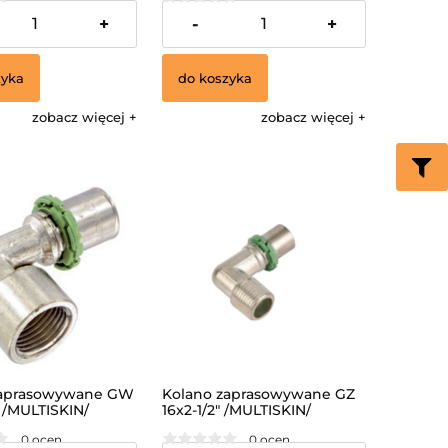
24,19 zł
+
-
+
zyka
do koszyka
zobacz więcej
zobacz więcej
zaprasowywane GW
Kolano zaprasowywane GZ
 /MULTISKIN/
16x2-1/2" /MULTISKIN/
0 ocen
0 ocen