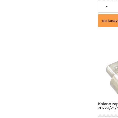
34,99 zł
-
do koszy
Kolano z
20x2-1/2" 