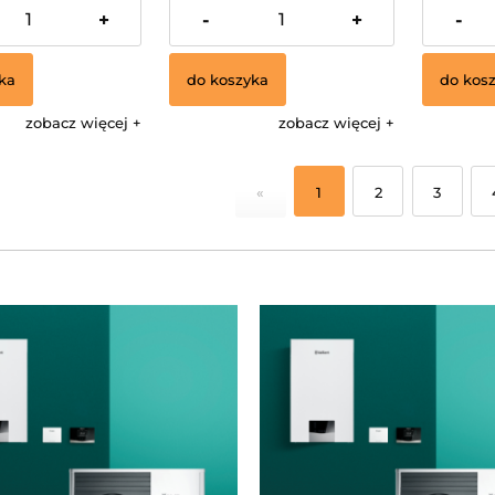
36,86 zł
46,51 zł
+
-
+
-
ka
do koszyka
do kos
zobacz więcej
zobacz więcej
«
1
2
3