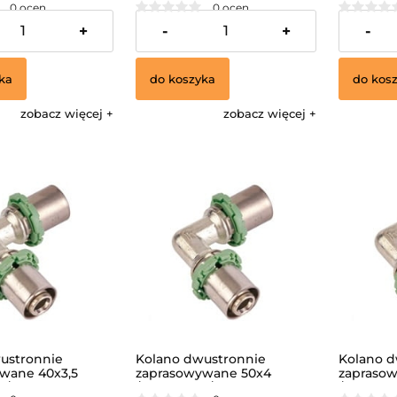
0 ocen
0 ocen
32,11 zł
44,06 zł
+
-
+
-
ka
do koszyka
do kos
zobacz więcej
zobacz więcej
ustronnie
Kolano dwustronnie
Kolano d
wane 40x3,5
zaprasowywane 50x4
zaprasow
N/
/MULTISKIN/
/MULTISK