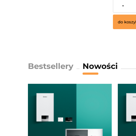
28,22 zł
-
do koszy
Bestsellery
Nowości