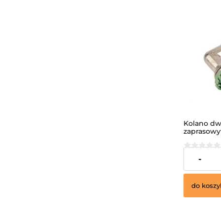
Kolano dw
zaprasowy
/MULTISKI
68,69 zł
-
do koszy