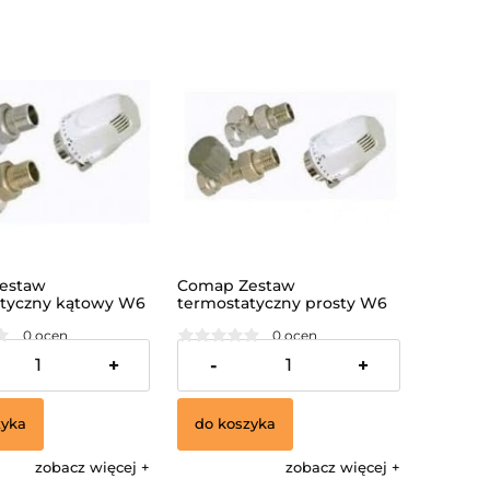
estaw
Comap Zestaw
tyczny kątowy W6
termostatyczny prosty W6
0 ocen
0 ocen
ł
84,00 zł
+
-
+
zyka
do koszyka
zobacz więcej
zobacz więcej