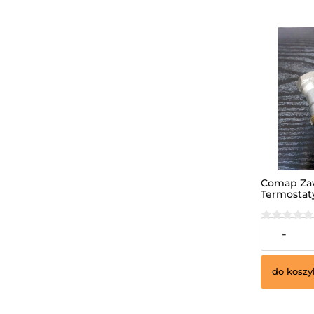
Comap Za
Termostat
42,00 zł
-
do koszy