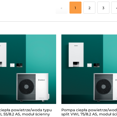
«
1
2
3
iepła powietrze/woda typu
Pompa ciepła powietrze/wod
L 55/8.2 AS, moduł ścienny
split VWL 75/8.2 AS, moduł ś