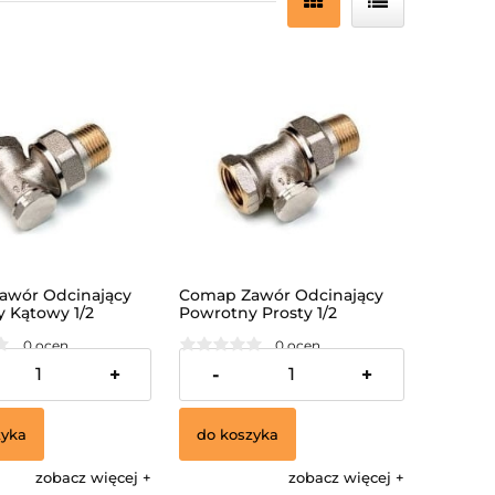
awór Odcinający
Comap Zawór Odcinający
 Kątowy 1/2
Powrotny Prosty 1/2
0 ocen
0 ocen
24,00 zł
+
-
+
zyka
do koszyka
zobacz więcej
zobacz więcej