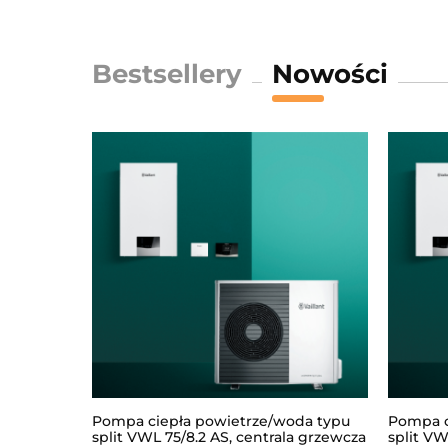
Bestsellery
Nowości
Pompa ciepła powietrze/woda typu
Pompa c
split VWL 75/8.2 AS, centrala grzewcza
split VW