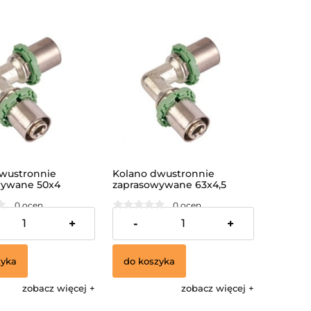
wustronnie
Kolano dwustronnie
wywane 50x4
zaprasowywane 63x4,5
IN/
/MULTISKIN/
0 ocen
0 ocen
ł
331,20 zł
+
-
+
zyka
do koszyka
zobacz więcej
zobacz więcej