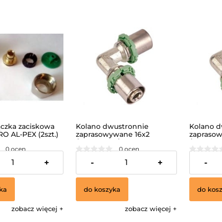
czka zaciskowa
Kolano dwustronnie
Kolano d
RO AL-PEX (2szt.)
zaprasowywane 16x2
zapraso
/MULTISKIN/
/MULTISK
0 ocen
0 ocen
27,07 zł
32,11 zł
+
-
+
-
ka
do koszyka
do kos
zobacz więcej
zobacz więcej