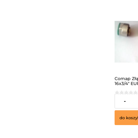
Comap Złą
16x3/4" EU
18,00 zł
-
do koszy