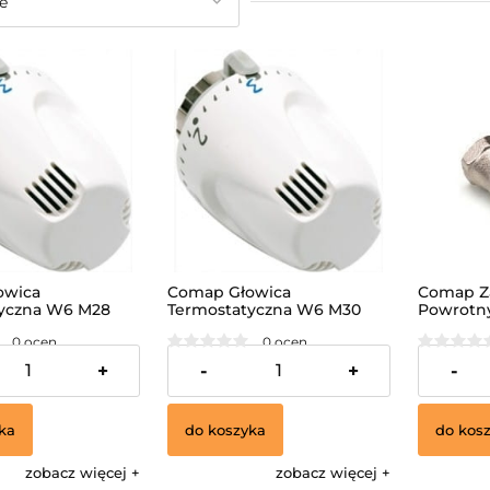
owica
Comap Głowica
Comap Z
yczna W6 M28
Termostatyczna W6 M30
Powrotny
0 ocen
0 ocen
39,00 zł
24,00 zł
+
-
+
-
ka
do koszyka
do kos
zobacz więcej
zobacz więcej