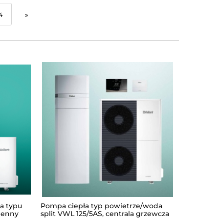
4
»
a typu
Pompa ciepła typ powietrze/woda
Pompa ci
Kocioł g
cienny
split VWL 125/5AS, centrala grzewcza
split VWL
kondensa