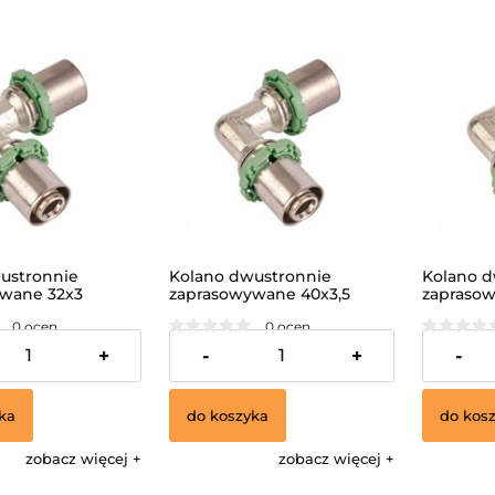
ustronnie
Kolano dwustronnie
Kolano d
wane 32x3
zaprasowywane 40x3,5
zapraso
N/
/MULTISKIN/
/MULTISK
0 ocen
0 ocen
116,64 zł
221,76 z
+
-
+
-
ka
do koszyka
do kos
zobacz więcej
zobacz więcej