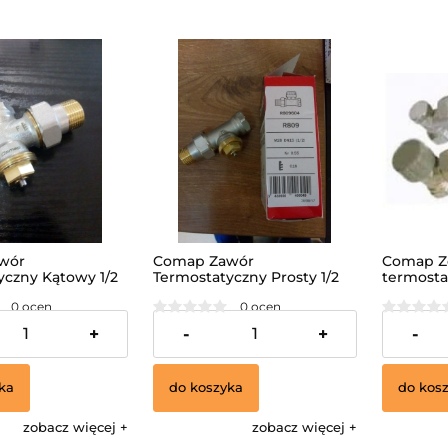
wór
Comap Zawór
Comap Z
yczny Kątowy 1/2
Termostatyczny Prosty 1/2
termosta
0 ocen
0 ocen
36,00 zł
84,00 z
+
-
+
-
ka
do koszyka
do kos
zobacz więcej
zobacz więcej