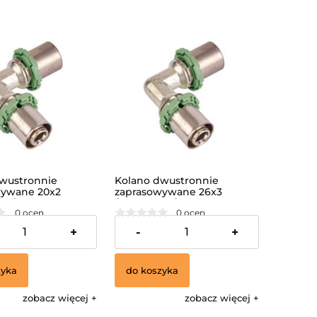
wustronnie
Kolano dwustronnie
wywane 20x2
zaprasowywane 26x3
IN/
/MULTISKIN/
0 ocen
0 ocen
44,06 zł
+
-
+
zyka
do koszyka
zobacz więcej
zobacz więcej