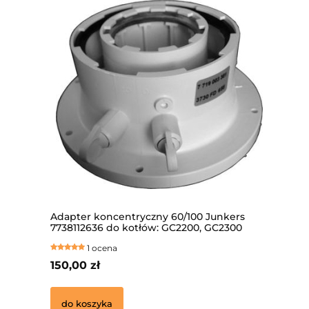
Adapter koncentryczny 60/100 Junkers
Sauni
7738112636 do kotłów: GC2200, GC2300
gazow
ŁKA
Bezpi
1 ocena
GWAR
150,00 zł
4 129
do koszyka
do 