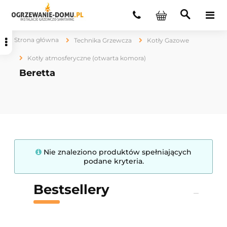
Strona główna
Technika Grzewcza
Kotły Gazowe
Kotły atmosferyczne (otwarta komora)
Beretta
Nie znaleziono produktów spełniających
podane kryteria.
Bestsellery