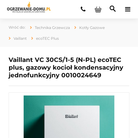
Technika Grzewcza
Kotły Gazowe
Vaillant
ecoTEC Plus
Vaillant VC 30CS/1-5 (N-PL) ecoTEC
plus, gazowy kocioł kondensacyjny
jednofunkcyjny 0010024649