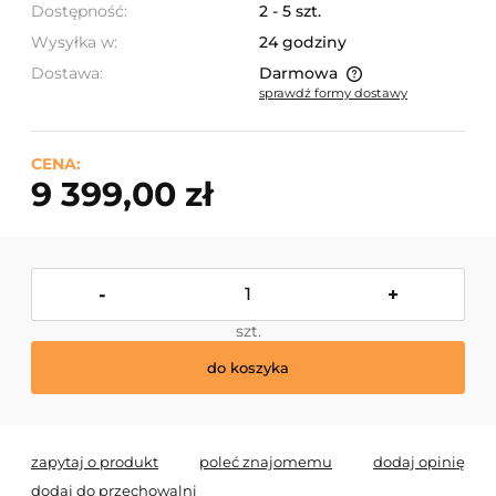
Dostępność:
2 - 5 szt.
Wysyłka w:
24 godziny
Dostawa:
Darmowa
sprawdź formy dostawy
Cena nie zawiera ewentualnych kosztów płatności
CENA:
9 399,00 zł
-
+
szt.
do koszyka
zapytaj o produkt
poleć znajomemu
dodaj opinię
dodaj do przechowalni