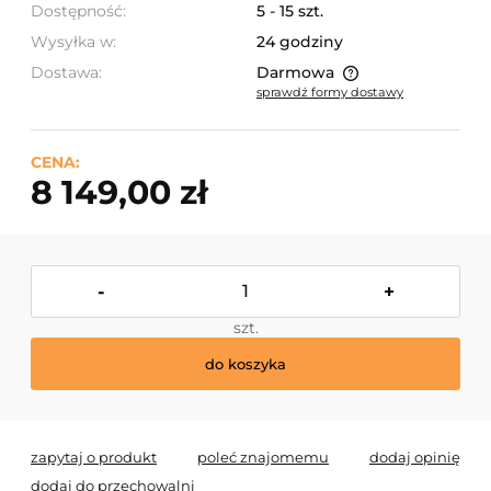
Dostępność:
5 - 15 szt.
Wysyłka w:
24 godziny
Dostawa:
Darmowa
sprawdź formy dostawy
Cena nie zawiera ewentualnych kosztów płatności
CENA:
8 149,00 zł
-
+
szt.
do koszyka
zapytaj o produkt
poleć znajomemu
dodaj opinię
dodaj do przechowalni