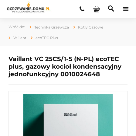
Technika Grzewcza
Kotły Gazowe
Vaillant
ecoTEC Plus
Vaillant VC 25CS/1-5 (N-PL) ecoTEC
plus, gazowy kocioł kondensacyjny
jednofunkcyjny 0010024648