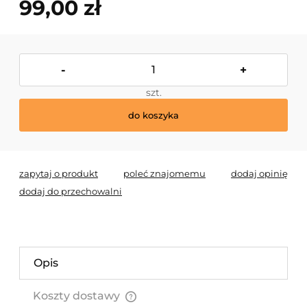
99,00 zł
-
+
szt.
do koszyka
zapytaj o produkt
poleć znajomemu
dodaj opinię
dodaj do przechowalni
Opis
Koszty dostawy