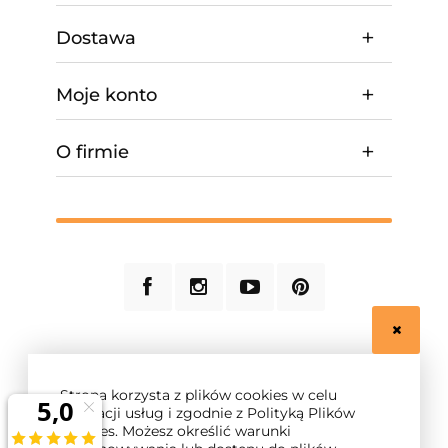
Dostawa
Moje konto
O firmie
© 2026 ogrzewanie-domu.pl. Wszelkie prawa
zastrzeżone.
Strona korzysta z plików cookies w celu
Styl graficzny ShopGadget.pl
Sklep internetowy
realizacji usług i zgodnie z Polityką Plików
Shoper.pl
Cookies. Możesz określić warunki