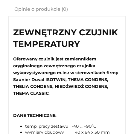
Cena nie zawiera ewentualnych kosztów płatności
Opinie o produkcie (0)
ZEWNĘTRZNY CZUJNIK
TEMPERATURY
Oferowany czujnik jest zamiennikiem
oryginalnego zewnętrznego czujnika
wykorzystywanego m.in.: w sterownikach firmy
Saunier Duval ISOTWIN, THEMA CONDENS,
THELIA CONDENS, NIEDŹWIEDŹ CONDENS,
THEMA CLASSIC
.
DANE TECHNICZNE:
temp. pracy zestawu -40 ... +90ºC
wymiary obudowy 40 x 64 x 30 mm