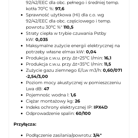
92/42/EEC dla obc. pełnego i średniej temp.
kotła 70⁰C %:
97,6
Sprawność użytkowa (Hi) dla c.o. wg
92/42/EEC dla obc. częściowego i temp.
powrotu 30⁰C %"
110,5
Straty ciepła w trybie czuwania Pstby
kW:
0,035
Maksymalne zużycie energii elektrycznej na
potrzeby własne elmax kW:
0,04
Produkcja c.w.u. przy Δt=25⁰C l/min:
16,1
Produkcja c.w.u. przy Δt=35⁰C l/min:
11,5
Zużycie gazu ziemnego E/Lw m3/h:
0,60/071
-2,54/3,00
Poziom mocy akustycznej w pomieszczeniu
Lwa dB:
47
Pojemnośc wodna l:
1,6
Ciężar montażowy kg:
26
Indeks ochrony elektrycznej IP:
IPX4D
Odprowadzenie spalin:
60/100
Przyłącza:
Podłączenie zasilania/powrotu:
3/4"