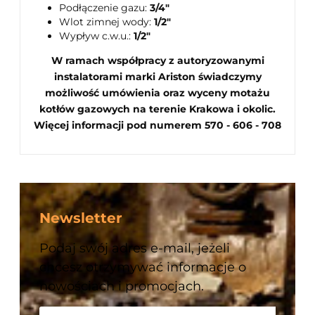
Podłączenie gazu:
3/4"
Wlot zimnej wody:
1/2"
Wypływ c.w.u.:
1/2"
W ramach współpracy z autoryzowanymi
instalatorami marki Ariston świadczymy
możliwość umówienia oraz wyceny motażu
kotłów gazowych na terenie Krakowa i okolic.
Więcej informacji pod numerem 570 - 606 - 708
Newsletter
Podaj swój adres e-mail, jeżeli
chcesz otrzymywać informacje o
nowościach i promocjach.