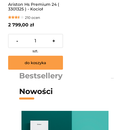
Ariston Hs Premium 24 (
3301325 ) - Kocioł
kondensacyjny
210 ocen
dwufunkcyjny !
BEZPIECZENA WYSYŁKA
2 799,00 zł
PALETOWA ! MONTAŻ NA
TERENIE KRAKOWA I
OKOLIC !
-
+
szt.
do koszyka
Bestsellery
Nowości