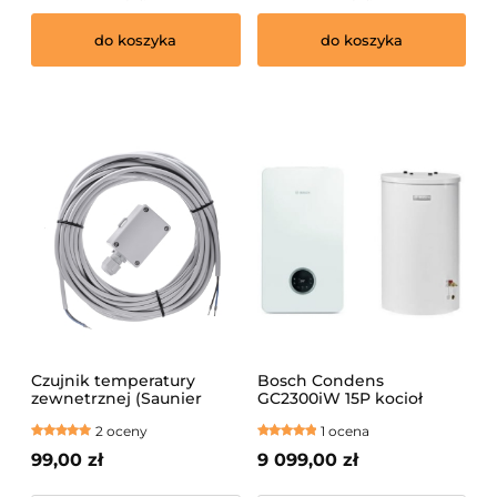
do koszyka
do koszyka
Czujnik temperatury
Bosch Condens
zewnetrznej (Saunier
GC2300iW 15P kocioł
Duval)
kondensacyjny
2 oceny
1 ocena
jednofunkcyjny +
zasobnik WST 120 l
99,00 zł
9 099,00 zł
8734100638 ! BEZPIECZNA
WYSYŁKA PALETOWA!