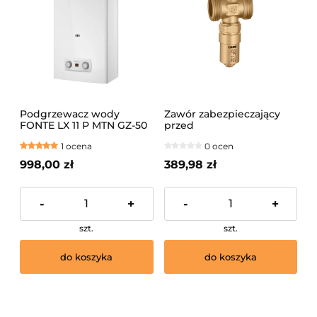
Podgrzewacz wody
Zawór zabezpieczający
FONTE LX 11 P MTN GZ-50
przed
zamarzaniem.Wykonany z
1 ocena
0 ocen
mosiądzu 1"
998,00 zł
389,98 zł
-
+
-
+
szt.
szt.
do koszyka
do koszyka