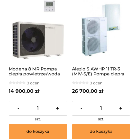
Modena 8 MR Pompa
Alezio S AWHP 11 TR-3
ciepła powietrze/woda
(MIV-S/E) Pompa ciepła
typu monoblok, zasilanie
powietrze/woda (3-faz.)
0 ocen
0 ocen
1-f /7794584, 7812482/
Mono 2 MWHD 8MR,
14 900,00 zł
26 700,00 zł
Panel zdalnego
sterowania Modena
HK595/
-
+
-
+
szt.
szt.
do koszyka
do koszyka