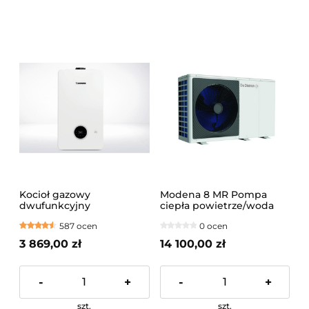
Kocioł gazowy
Modena 8 MR Pompa
dwufunkcyjny
ciepła powietrze/woda
kondensacyjny JUNKERS
typu monoblok, zasilanie
587 ocen
0 ocen
CERAPUR GC2200W
1-f
20/25C BEZPIECZNA
3 869,00 zł
14 100,00 zł
WYSYŁKA PALETOWA!
MONTAŻ NA TERENIE
KRAKOWA I OKOLIC
-
+
-
+
szt.
szt.