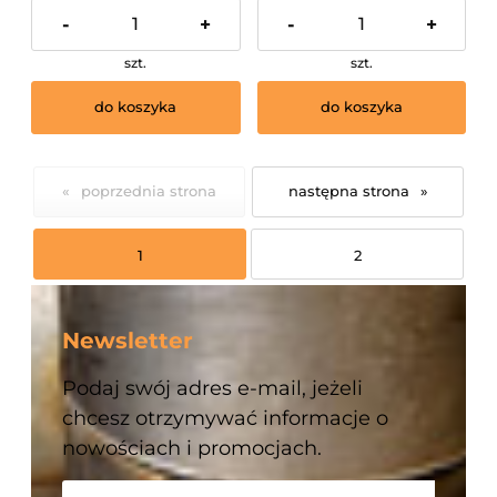
MONTAŻ NA TERENIE
-
+
-
+
KRAKOWA I OKOLIC !
szt.
szt.
do koszyka
do koszyka
«
»
1
2
Newsletter
Podaj swój adres e-mail, jeżeli
chcesz otrzymywać informacje o
nowościach i promocjach.