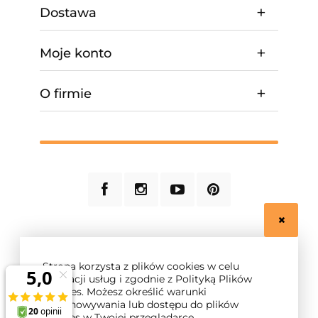
Dostawa
Moje konto
O firmie
© 2026 ogrzewanie-domu.pl. Wszelkie prawa
zastrzeżone.
Strona korzysta z plików cookies w celu
Styl graficzny ShopGadget.pl
Sklep internetowy
realizacji usług i zgodnie z Polityką Plików
Shoper.pl
Cookies. Możesz określić warunki
przechowywania lub dostępu do plików
cookies w Twojej przeglądarce.